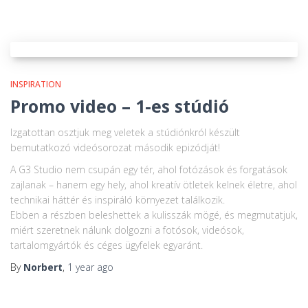
INSPIRATION
Promo video – 1-es stúdió
Izgatottan osztjuk meg veletek a stúdiónkról készült
bemutatkozó videósorozat második epizódját!
A G3 Studio nem csupán egy tér, ahol fotózások és forgatások
zajlanak – hanem egy hely, ahol kreatív ötletek kelnek életre, ahol
technikai háttér és inspiráló környezet találkozik.
Ebben a részben beleshettek a kulisszák mögé, és megmutatjuk,
miért szeretnek nálunk dolgozni a fotósok, videósok,
tartalomgyártók és céges ügyfelek egyaránt.
By
Norbert
,
1 year
ago