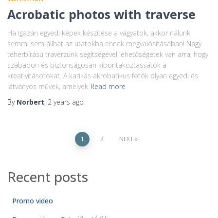
Acrobatic photos with traverse
Ha igazán egyedi képek készítése a vágyatok, akkor nálunk
semmi sem állhat az utatokba ennek megvalósításában! Nagy
teherbírású traverzünk segítségével lehetőségetek van arra, hogy
szabadon és biztonságosan kibontakoztassátok a
kreativitásotokat. A karikás akrobatikus fotók olyan egyedi és
látványos művek, amelyek
Read more
By
Norbert
,
2 years
ago
1
2
NEXT
Recent posts
Promo video