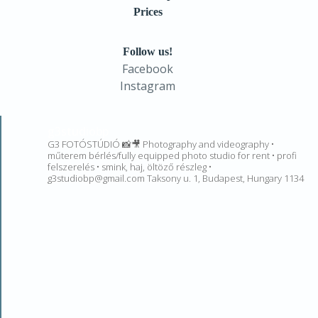
Prices
Follow us!
Facebook
Instagram
g3studiobp
G3 FOTÓSTÚDIÓ 📸🎥 Photography and videography •
műterem bérlés/fully equipped photo studio for rent • profi
felszerelés • smink, haj, öltöző részleg •
g3studiobp@gmail.com Taksony u. 1, Budapest, Hungary 1134