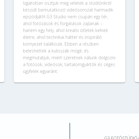
Izgatottan osztjuk meg veletek a stúdiónkról
készült bemutatkozó videósorozat harmadik
epizódját!A G3 Studio nem csupán egy tér,
ahol fotózások és forgatások zajlanak –
hanem egy hely, ahol kreatív ötletek kelnek
életre, ahol technikai háttér és inspiráló
környezet találkozik. Ebben a részben
beleshettek a kulisszák mögé, és
megmutatjuk, miért szeretnek nálunk dolgozni
a fotósok, videósok, tartalomgyártók és céges
ügyfelek egyaránt.
g3studiobp
G3 FOTÓSTÚDIÓ 