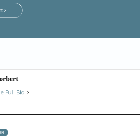
nt
orbert
e Full Bio
ON