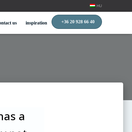
HU
+36 20 928 66 40
ontact us
inspiration
has a