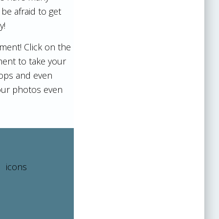
be afraid to get
y!
ment! Click on the
ent to take your
rops and even
your photos even