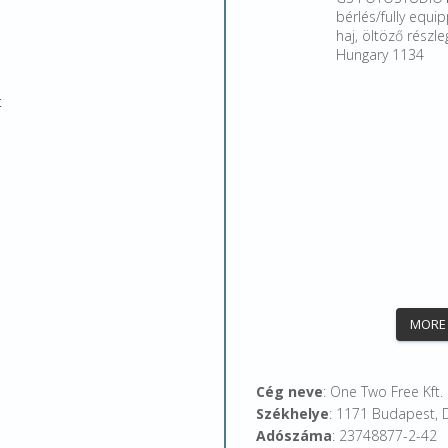
bérlés/fully equip
haj, öltöző rész
Hungary 1134
t
MORE
Cég neve
: One Two Free Kft.
Székhelye
: 1171 Budapest, 
Adószáma
: 23748877-2-42