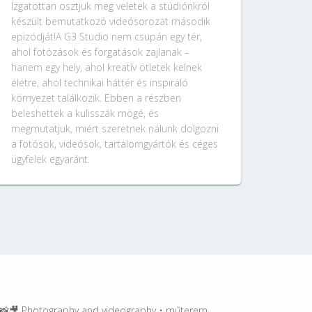
Izgatottan osztjuk meg veletek a stúdiónkról
készült bemutatkozó videósorozat második
epizódját!A G3 Studio nem csupán egy tér,
ahol fotózások és forgatások zajlanak –
hanem egy hely, ahol kreatív ötletek kelnek
életre, ahol technikai háttér és inspiráló
környezet találkozik. Ebben a részben
beleshettek a kulisszák mögé, és
megmutatjuk, miért szeretnek nálunk dolgozni
a fotósok, videósok, tartalomgyártók és céges
ügyfelek egyaránt.
🎥 Photography and videography • műterem