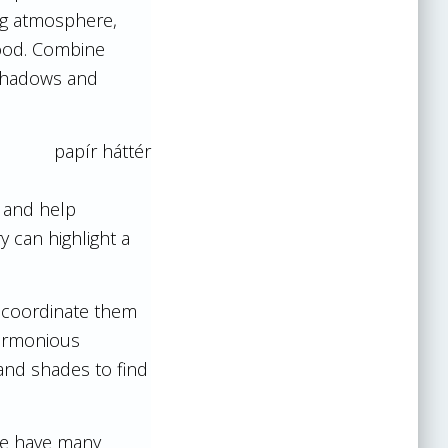
ng atmosphere,
mood. Combine
 shadows and
n and help
 can highlight a
d coordinate them
harmonious
 and shades to find
 We have many