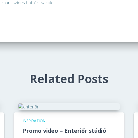
lektor
színes háttér
vakuk
Related Posts
INSPIRATION
Promo video – Enteriőr stúdió