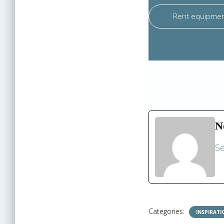
Rent equipme
N
Se
Categories:
INSPIRATI