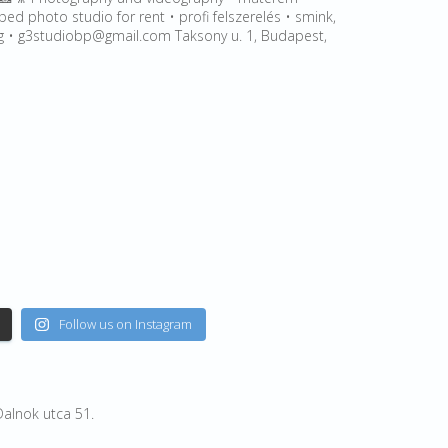
ped photo studio for rent • profi felszerelés • smink,
leg • g3studiobp@gmail.com Taksony u. 1, Budapest,
Follow us on Instagram
Dalnok utca 51.