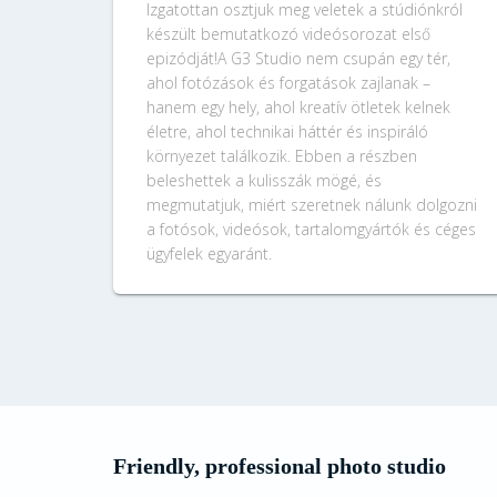
Izgatottan osztjuk meg veletek a stúdiónkról
készült bemutatkozó videósorozat első
epizódját!A G3 Studio nem csupán egy tér,
ahol fotózások és forgatások zajlanak –
hanem egy hely, ahol kreatív ötletek kelnek
életre, ahol technikai háttér és inspiráló
környezet találkozik. Ebben a részben
beleshettek a kulisszák mögé, és
megmutatjuk, miért szeretnek nálunk dolgozni
a fotósok, videósok, tartalomgyártók és céges
ügyfelek egyaránt.
Friendly, professional photo studio