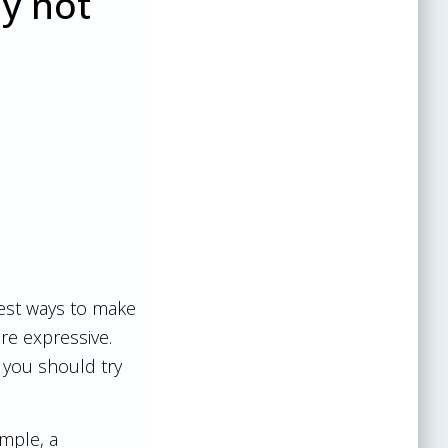
hy not
est ways to make
re expressive.
 you should try
mple, a