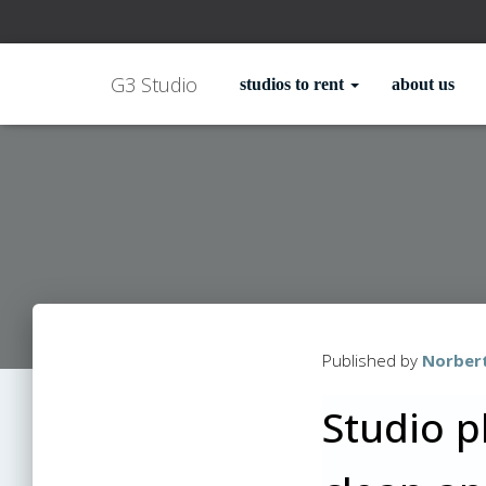
G3 Studio
studios to rent
about us
Published by
Norber
Studio p