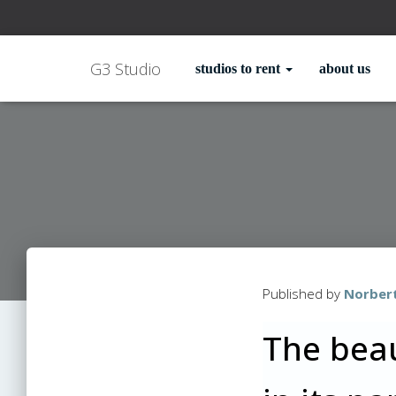
G3 Studio
studios to rent
about us
Published by
Norber
The beau