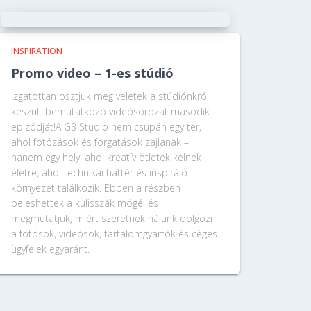
INSPIRATION
Promo video – 1-es stúdió
Izgatottan osztjuk meg veletek a stúdiónkról
készült bemutatkozó videósorozat második
epizódját!A G3 Studio nem csupán egy tér,
ahol fotózások és forgatások zajlanak –
hanem egy hely, ahol kreatív ötletek kelnek
életre, ahol technikai háttér és inspiráló
környezet találkozik. Ebben a részben
beleshettek a kulisszák mögé, és
megmutatjuk, miért szeretnek nálunk dolgozni
a fotósok, videósok, tartalomgyártók és céges
ügyfelek egyaránt.