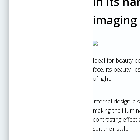
in its n
imaging 
Ideal for beauty p
face. Its beauty li
of light.
internal design: a 
making the illumina
contrasting effect
suit their style.