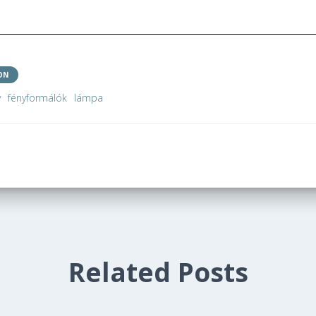
ON
y
fényformálók
lámpa
Related Posts