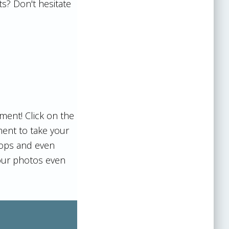
ots? Don't hesitate
ment! Click on the
ent to take your
rops and even
your photos even