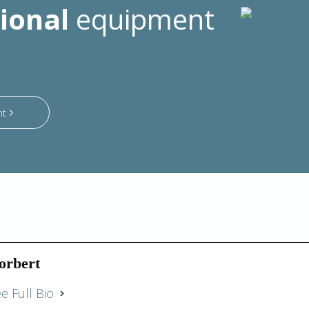
ional
equipment
nt
orbert
e Full Bio