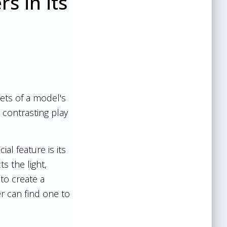
s in its
rets of a model's
t contrasting play
ial feature is its
s the light,
 to create a
r can find one to