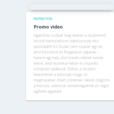
INSPIRATION
Promo video
Izgatottan osztjuk meg veletek a stúdiónkról
készült bemutatkozó videósorozat első
epizódját!A G3 Studio nem csupán egy tér,
ahol fotózások és forgatások zajlanak –
hanem egy hely, ahol kreatív ötletek kelnek
életre, ahol technikai háttér és inspiráló
környezet találkozik. Ebben a részben
beleshettek a kulisszák mögé, és
megmutatjuk, miért szeretnek nálunk dolgozni
a fotósok, videósok, tartalomgyártók és céges
ügyfelek egyaránt.