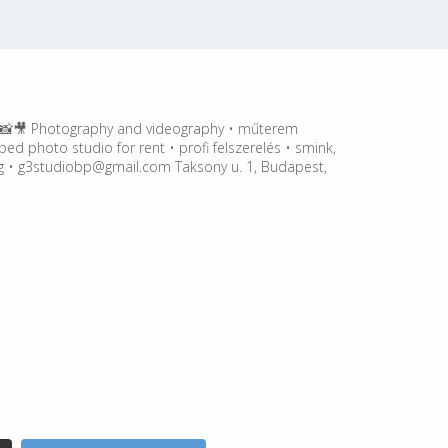
🎥 Photography and videography • műterem
ped photo studio for rent • profi felszerelés • smink,
leg • g3studiobp@gmail.com Taksony u. 1, Budapest,