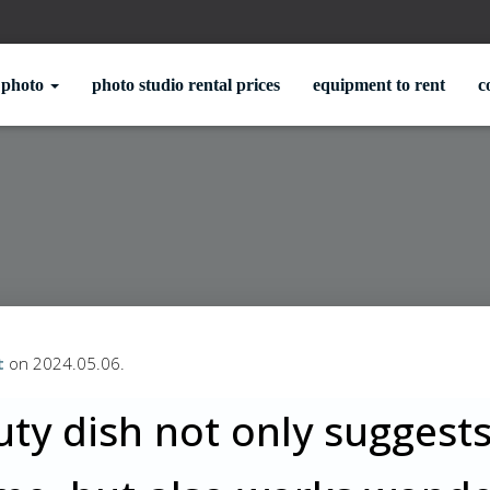
photo
photo studio rental prices
equipment to rent
c
t
on
2024.05.06.
ty dish not only suggest