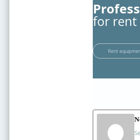
Profess
for rent
Rent equipme
N
Se