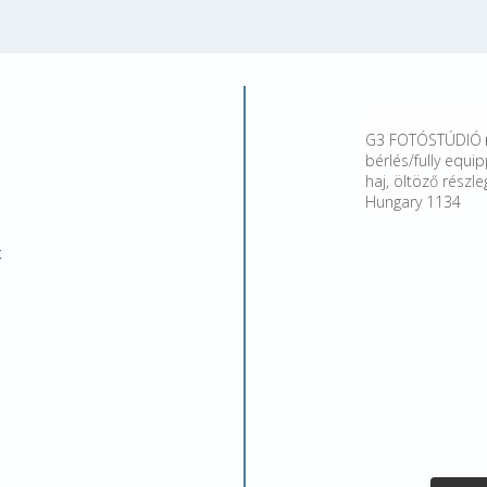
g3studiobp
G3 FOTÓSTÚDIÓ 
bérlés/fully equip
haj, öltöző rész
Hungary 1134
t