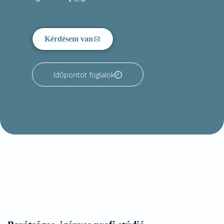
Kérdésem van
Időpontot foglalok