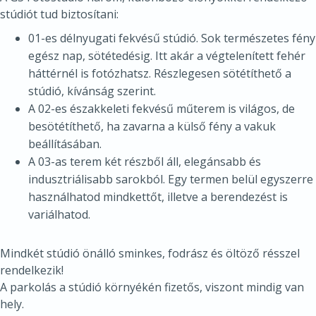
A
stúdiót tud biztosítani:
01-es délnyugati fekvésű stúdió. Sok természetes fény
egész nap, sötétedésig. Itt akár a végtelenített fehér
háttérnél is fotózhatsz. Részlegesen sötétíthető a
stúdió, kívánság szerint.
A 02-es északkeleti fekvésű műterem is világos, de
besötétíthető, ha zavarna a külső fény a vakuk
beállításában.
A 03-as terem két részből áll, elegánsabb és
indusztriálisabb sarokból. Egy termen belül egyszerre
használhatod mindkettőt, illetve a berendezést is
variálhatod.
Mindkét stúdió önálló sminkes, fodrász és öltöző résszel
rendelkezik!
A parkolás a stúdió környékén fizetős, viszont mindig van
hely.