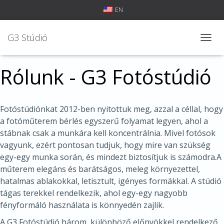
EN
G3 Stúdió
N
A
V
Rólunk - G3 Fotóstúdió
I
G
Á
C
Fotóstúdiónkat 2012-ben nyitottuk meg, azzal a céllal, hogy
I
a fotóműterem bérlés egyszerű folyamat legyen, ahol a
Ó
Ö
stábnak csak a munkára kell koncentrálnia. Mivel fotósok
S
vagyunk, ezért pontosan tudjuk, hogy mire van szükség
S
egy-egy munka során, és mindezt biztosítjuk is számodra.A
Z
műterem elegáns és barátságos, meleg környezettel,
E
Z
hatalmas ablakokkal, letisztult, igényes formákkal. A stúdió
Á
tágas terekkel rendelkezik, ahol egy-egy nagyobb
R
fényformáló használata is könnyedén zajlik.
Á
S
A G3 Fotóstúdió három, különböző előnyökkel rendelkező