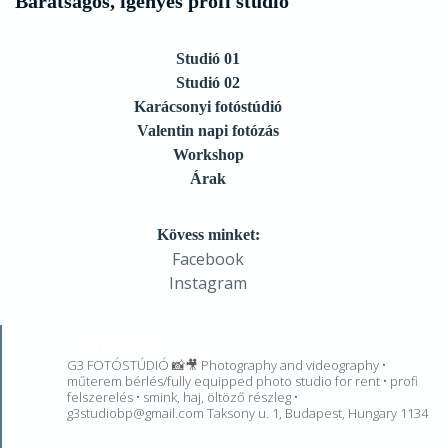
Barátságos, igényes profi stúdió
Studió 01
Studió 02
Karácsonyi fotóstúdió
Valentin napi fotózás
Workshop
Árak
Kövess minket:
Facebook
Instagram
g3studiobp
G3 FOTÓSTÚDIÓ 📸🎥 Photography and videography •
műterem bérlés/fully equipped photo studio for rent • profi
felszerelés • smink, haj, öltöző részleg •
g3studiobp@gmail.com Taksony u. 1, Budapest, Hungary 1134