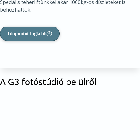
Speciális teherliftünkkel akár 1000kg-os díszleteket is
behozhattok.
Időpontot foglalok
A G3 fotóstúdió belülről