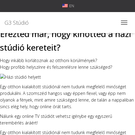
EN
G3 Stúdió
NAVIG
Érezted már, hogy kinőtted a házi
stúdió kereteit?
Hogy inkább korlátoznak az otthoni körülmények?
Hogy profibb helyszínre és felszerelésre lenne szükséged?
Egy otthon kialakított stúdiónál nem tudunk megfelelő minőséget
produkálni. A szomszéd hangos vagy éppen flexel, vagy épp nem
olyanok a fények, mint amire szükséged lenne, de talán a nappaliban
sincs elég hely, hogy online órát tarts.
Nálunk egy online TV stúdiót vehetsz igénybe egy egyszerű
terembérlés áráért!
Egy otthon kialakított stúdiónál nem tudunk megfelelő minőséget