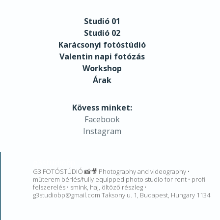
Studió 01
Studió 02
Karácsonyi fotóstúdió
Valentin napi fotózás
Workshop
Árak
Kövess minket:
Facebook
Instagram
g3studiobp
G3 FOTÓSTÚDIÓ 📸🎥 Photography and videography •
műterem bérlés/fully equipped photo studio for rent • profi
felszerelés • smink, haj, öltöző részleg •
g3studiobp@gmail.com Taksony u. 1, Budapest, Hungary 1134