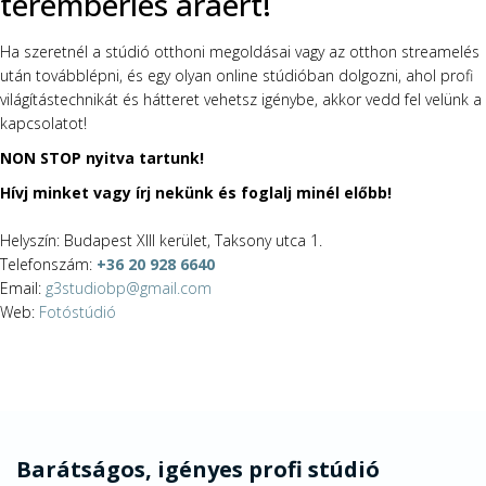
terembérlés áráért!
Ha szeretnél a stúdió otthoni megoldásai vagy az otthon streamelés
után továbblépni, és egy olyan online stúdióban dolgozni, ahol profi
világítástechnikát és hátteret vehetsz igénybe, akkor vedd fel velünk a
kapcsolatot!
NON STOP nyitva tartunk!
Hívj minket vagy írj nekünk és foglalj minél előbb!
Helyszín: Budapest XIII kerület, Taksony utca 1.
Telefonszám:
+36 20 928 6640
Email:
g3studiobp@gmail.com
Web:
Fotóstúdió
Barátságos, igényes profi stúdió