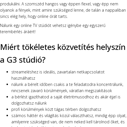
produkálni. A szomszéd hangos vagy éppen flexel, vagy épp nem
olyanok a fények, mint amire szükséged lenne, de talán a nappaliban
sincs elég hely, hogy online órát tarts.
Nálunk egy online TV stúdiót vehetsz igénybe egy egyszerű
terembérlés áráért!
Miért tökéletes közvetítés helyszín
a G3 stúdió?
streameléshez is ideális, zavartalan netkapcsolatot
használhatsz
nálunk a bérelt időben csakis a te feladatodra koncentrálunk,
nincsenek zavaró körülmények, váratlan megszakítások
a bérlést igazíthatod a saját életritmusodhoz és akár éjjel is
dolgozhatsz nálunk
profi körülmények közt tágas térben dolgozhatsz
számos háttér és világítás közül választhatsz, mindig épp olyat,
amilyenre szükséged van, de nem neked kell tárolnod őket, és