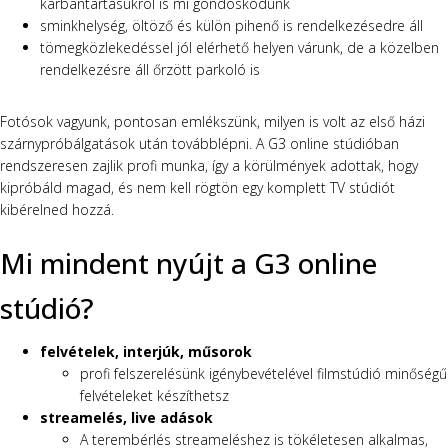
karbantartásukról is mi gondoskodunk
sminkhelység, öltöző és külön pihenő is rendelkezésedre áll
tömegközlekedéssel jól elérhető helyen várunk, de a közelben
rendelkezésre áll őrzött parkoló is
Fotósok vagyunk, pontosan emlékszünk, milyen is volt az első házi
szárnypróbálgatások után továbblépni. A G3 online stúdióban
rendszeresen zajlik profi munka, így a körülmények adottak, hogy
kipróbáld magad, és nem kell rögtön egy komplett TV stúdiót
kibérelned hozzá.
Mi mindent nyújt a G3 online
stúdió?
felvételek, interjúk, műsorok
profi felszerelésünk igénybevételével filmstúdió minőségű
felvételeket készíthetsz
streamelés, live adások
A terembérlés streameléshez is tökéletesen alkalmas,