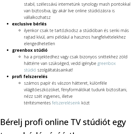
stabil, szélessávú internetünk synology mash pontokkal
van biztosítva, így akár live online stúdiózásra is
vállalkozhatsz
exclusive bérlés
ilyenkor csak te tartózkodsz a stúdióban és senki más
rajtad kívül, ami például a hasznos hangfelvételekhez
elengedhetetlen
greenbox stúdió
ha a projektedhez vagy csak bizonyos snittekhez zöld
háttérre van szükséged, vedd igénybe
greenbox
stúdió
szolgáltatásainkat!
profi felszerelés
számos papír és vászon hátteret, különféle
világítóeszközöket, fényformálókat tudunk biztosítani,
nézz szét ingyenes, illetve
térítésmentes
felszereléseink
közt
Bérelj profi online TV stúdiót egy