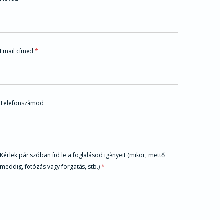
Email címed
*
Telefonszámod
l
Kérlek pár szóban írd le a foglalásod igényeit (mikor, mettől
e
meddig, fotózás vagy forgatás, stb.)
*
f
o
g
l