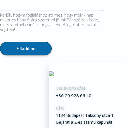
a
l
Kérjük, hogy a foglaláshoz írd meg, hogy melyik nap,
á
mikor és hány órára szeretnél jönni! Pár szóban írd le,
s
mit szeretnél csinálni, hogy a lehető legtöbbet tudjuk
segíteni!
o
d
m
Elküldöm
e
d
d
i
g
,
TELEFONSZÁM
+36 20 928 66 40
CÍM
1134 Budapest Taksony utca 1.
Bejárat a 2-es számú kapunál!