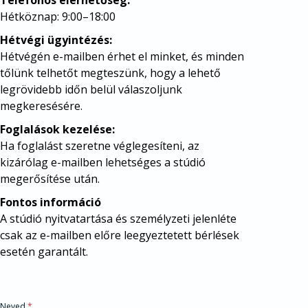
Telefonos elérhetőség:
A
Hétköznap: 9:00–18:00
Hétvégi ügyintézés:
Hétvégén e-mailben érhet el minket, és minden
tőlünk telhetőt megteszünk, hogy a lehető
legrövidebb időn belül válaszoljunk
megkeresésére.
Foglalások kezelése:
Ha foglalást szeretne véglegesíteni, az
kizárólag e-mailben lehetséges a stúdió
megerősítése után.
Fontos információ
A stúdió nyitvatartása és személyzeti jelenléte
csak az e-mailben előre leegyeztetett bérlések
esetén garantált.
Neved
*