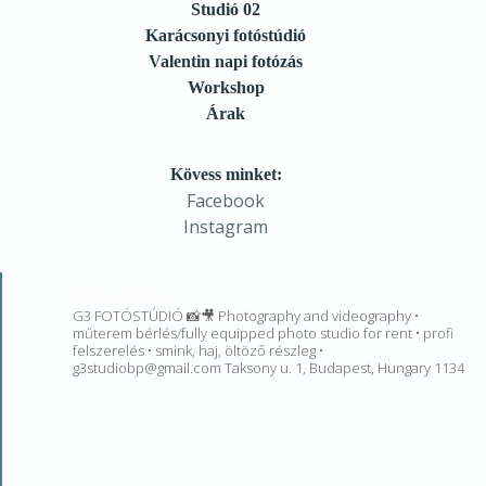
Studió 02
Karácsonyi fotóstúdió
Valentin napi fotózás
Workshop
Árak
Kövess minket:
Facebook
Instagram
g3studiobp
G3 FOTÓSTÚDIÓ 📸🎥 Photography and videography •
műterem bérlés/fully equipped photo studio for rent • profi
felszerelés • smink, haj, öltöző részleg •
g3studiobp@gmail.com Taksony u. 1, Budapest, Hungary 1134