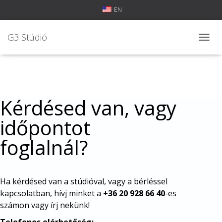
EN
G3 Stúdió
N
A
V
I
G
Á
Kérdésed van, vagy
C
I
időpontot
Ó
Ö
foglalnál?
S
S
Z
E
Z
Ha kérdésed van a stúdióval, vagy a bérléssel
Á
kapcsolatban, hívj minket a
+36 20 928 66 40
-es
R
számon vagy írj nekünk!
Á
S